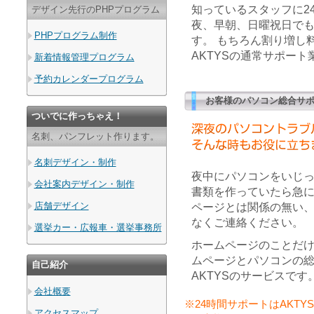
知っているスタッフに2
デザイン先行のPHPプログラム
夜、早朝、日曜祝日で
PHPプログラム制作
す。 もちろん割り増し
AKTYSの通常サポー
新着情報管理プログラム
予約カレンダープログラム
お客様のパソコン総合サ
ついでに作っちゃえ！
名刺、パンフレット作ります。
名刺デザイン・制作
夜中にパソコンをいじ
会社案内デザイン・制作
書類を作っていたら急
店舗デザイン
ページとは関係の無い
なくご連絡ください。
選挙カー・広報車・選挙事務所
ホームページのことだ
ムページとパソコンの
自己紹介
AKTYSのサービスです
会社概要
※24時間サポートはAKT
アクセスマップ