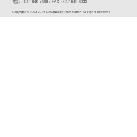
電話：042-649-7666 / FAX：042-649-6033
Copyright © 2003-2026 DesignDepot corporation. All Rights Reserved.