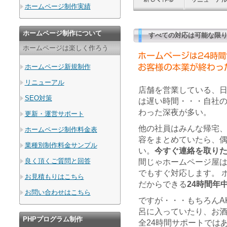
ホームページ制作実績
ホームページ制作について
すべての対応は可能な限り
ホームページは楽しく作ろう
ホームページ新規制作
リニューアル
店舗を営業している、
SEO対策
は遅い時間・・・自社
わった深夜が多い。
更新・運営サポート
他の社員はみんな帰宅
ホームページ制作料金表
容をまとめていたら、
業種別制作料金サンプル
い。
今すぐ連絡を取り
良く頂くご質問と回答
間じゃホームページ屋は
でもすぐ対応します。 
お見積もりはこちら
だからできる
24時間年
お問い合わせはこちら
ですが・・・もちろんA
呂に入っていたり、お
PHPプログラム制作
全24時間サポートでは